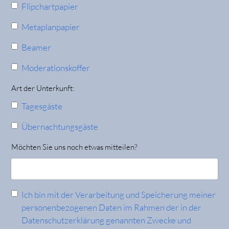
Flipchartpapier
Metaplanpapier
Beamer
Moderationskoffer
Art der Unterkunft:
Tagesgäste
Übernachtungsgäste
Möchten Sie uns noch etwas mitteilen?
Ich bin mit der Verarbeitung und Speicherung meiner
personenbezogenen Daten im Rahmen der in der
Datenschutzerklärung
genannten Zwecke und