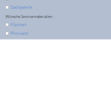
Dachgalerie
Wünsche Seminarmaterialien:
Flipchart
Pinnwand
Flipchartpapier
Metaplanpapier
Beamer
Moderationskoffer
Art der Unterkunft:
Tagesgäste
Übernachtungsgäste
Möchten Sie uns noch etwas mitteilen?